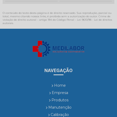
O conteúdo do texto desta página é de direito reservado. Sua reprodução, parcial ou
total, mesmo citando nossos links, é proibida sem a autorização do autor. Crime de
violação de direito autoral – artigo 184 do Código Penal –
Lei 9610/98 - Lei de direitos
autorais
.
NAVEGAÇÃO
Home
Empresa
Produtos
Manutenção
Calibração