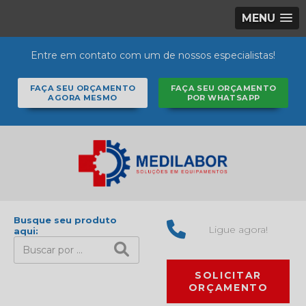
MENU
Entre em contato com um de nossos especialistas!
FAÇA SEU ORÇAMENTO
FAÇA SEU ORÇAMENTO
AGORA MESMO
POR WHATSAPP
Busque seu produto
Ligue agora!
aqui:
SOLICITAR
ORÇAMENTO