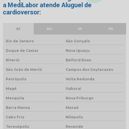
a MediLabor atende Aluguel de
cardioversor:
RJ
MG
SP
PR
Rio de Janeiro
São Gonçalo
Duque de Caxias
Nova Iguaçu
Niterói
Belford Roxo
São João de Meriti
Campos dos Goytacazes
Petrópolis
Volta Redonda
Magé
Itaboraí
Mesquita
Nova Friburgo
Barra Mansa
Macaé
Cabo Frio
Nilópolis
Teresópolis
Resende