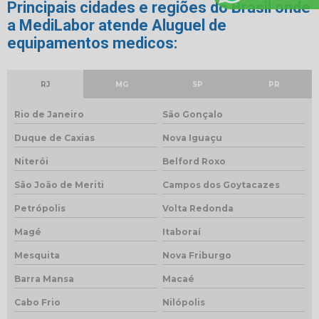
Principais cidades e regiões do Brasil onde
a MediLabor atende Aluguel de
equipamentos medicos:
RJ
MG
SP
PR
Rio de Janeiro
São Gonçalo
Duque de Caxias
Nova Iguaçu
Niterói
Belford Roxo
São João de Meriti
Campos dos Goytacazes
Petrópolis
Volta Redonda
Magé
Itaboraí
Mesquita
Nova Friburgo
Barra Mansa
Macaé
Cabo Frio
Nilópolis