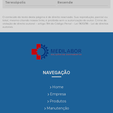
Teresópolis
Resende
O conteúdo do texto desta página é de direito reservado. Sua reprodução, parcial ou
total, mesmo citando nossos links, é proibida sem a autorização do autor. Crime de
violação de direito autoral – artigo 184 do Código Penal –
Lei 9610/98 - Lei de direitos
autorais
.
NAVEGAÇÃO
Home
Empresa
Produtos
Manutenção