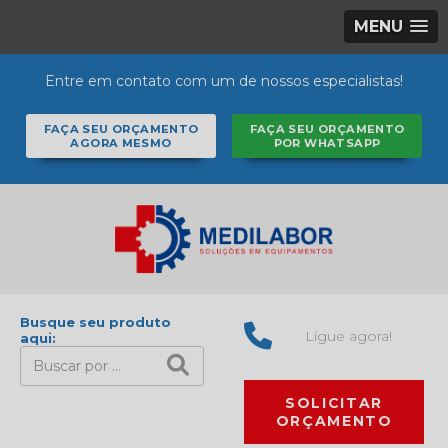
MENU
Entre em contato com um de nossos especialistas!
FAÇA SEU ORÇAMENTO
FAÇA SEU ORÇAMENTO
AGORA MESMO
POR WHATSAPP
Busque seu produto
Ligue agora!
aqui:
SOLICITAR
ORÇAMENTO