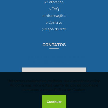
Calibração
FAQ
Informações
Contato
Mapa do site
CONTATOS
(19) 3213-1071
(19) 99112-1010
contato@medilabor.com.br
ENVIE SUA MENSAGEM!
Copyright © MediLabor. (Lei 9610 de 19/02/1998)
W3C
W3C