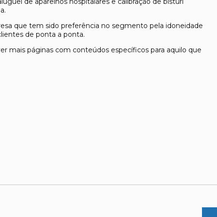
luguel de aparelhos hospitalares e calibração de bisturi
a.
resa que tem sido preferência no segmento pela idoneidade
lientes de ponta a ponta.
ver mais páginas com conteúdos específicos para aquilo que