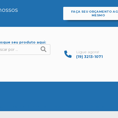
nossos
FAÇA SEU ORÇAMENTO A
MESMO
sque seu produto aqui:
Ligue agora!
(19) 3213-1071
ia
Bisturis Eletrônicos
Berço Aquecido
Bipap's
Car