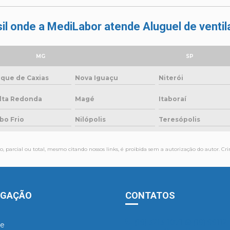
sil onde a MediLabor atende Aluguel de venti
MG
SP
que de Caxias
Nova Iguaçu
Niterói
lta Redonda
Magé
Itaboraí
bo Frio
Nilópolis
Teresópolis
, parcial ou total, mesmo citando nossos links, é proibida sem a autorização do autor. Cri
EGAÇÃO
CONTATOS
(19) 3213-1071
(19) 99112
e