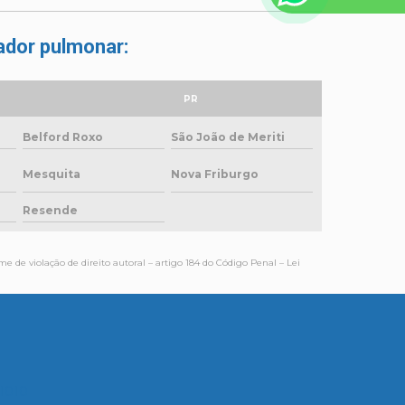
lador pulmonar:
PR
Belford Roxo
São João de Meriti
Mesquita
Nova Friburgo
Resende
me de violação de direito autoral – artigo 184 do Código Penal –
Lei
-1010