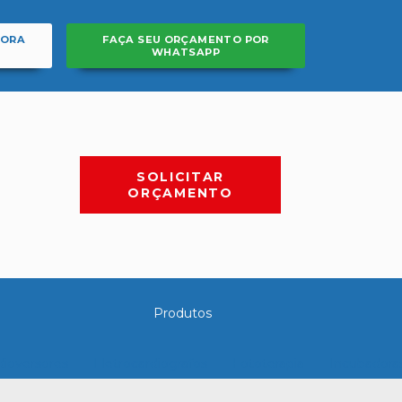
GORA
FAÇA SEU ORÇAMENTO POR
WHATSAPP
SOLICITAR
ORÇAMENTO
Produtos
dioversores
Eletrocardiografos
Fototerapia
Incubadora