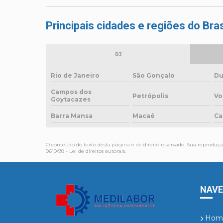
Principais cidades e regiões do Bra
RJ
Rio de Janeiro
São Gonçalo
Du
Campos dos
Petrópolis
Vo
Goytacazes
Barra Mansa
Macaé
Ca
O conteúdo do texto desta página é de direito reservado. Sua reprodução
9610/98 - Lei de direitos autorais
.
NAV
Hom