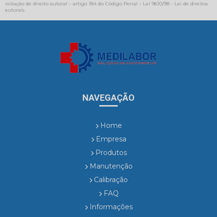
violação de direito autoral – artigo 184 do Código Penal –
Lei 9610/98 - Lei de direitos
autorais
.
NAVEGAÇÃO
Home
Empresa
Produtos
Manutenção
Calibração
FAQ
Informações