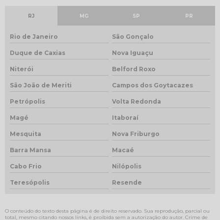
RJ
MG
SP
PR
Rio de Janeiro
São Gonçalo
Duque de Caxias
Nova Iguaçu
Niterói
Belford Roxo
São João de Meriti
Campos dos Goytacazes
Petrópolis
Volta Redonda
Magé
Itaboraí
Mesquita
Nova Friburgo
Barra Mansa
Macaé
Cabo Frio
Nilópolis
Teresópolis
Resende
O conteúdo do texto desta página é de direito reservado. Sua reprodução, parcial ou
total, mesmo citando nossos links, é proibida sem a autorização do autor. Crime de