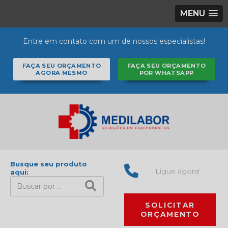
MENU
Entre em contato com um de nossos especialistas!
FAÇA SEU ORÇAMENTO
FAÇA SEU ORÇAMENTO
AGORA MESMO
POR WHATSAPP
Busque seu produto
Ligue agora!
aqui:
SOLICITAR
ORÇAMENTO