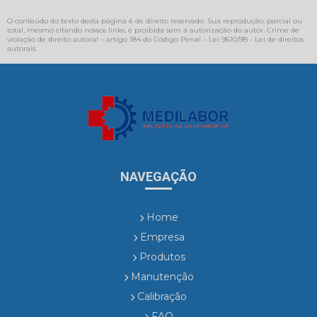
O conteúdo do texto desta página é de direito reservado. Sua reprodução, parcial ou
total, mesmo citando nossos links, é proibida sem a autorização do autor. Crime de
violação de direito autoral – artigo 184 do Código Penal –
Lei 9610/98 - Lei de direitos
autorais
.
NAVEGAÇÃO
Home
Empresa
Produtos
Manutenção
Calibração
FAQ