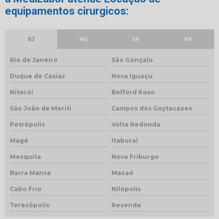
equipamentos cirurgicos:
RJ
MG
SP
PR
Rio de Janeiro
São Gonçalo
Duque de Caxias
Nova Iguaçu
Niterói
Belford Roxo
São João de Meriti
Campos dos Goytacazes
Petrópolis
Volta Redonda
Magé
Itaboraí
Mesquita
Nova Friburgo
Barra Mansa
Macaé
Cabo Frio
Nilópolis
Teresópolis
Resende