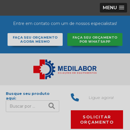
MENU
Entre em contato com um de nossos especialistas!
FAÇA SEU ORÇAMENTO
FAÇA SEU ORÇAMENTO
AGORA MESMO
POR WHATSAPP
Busque seu produto
Ligue agora!
aqui:
SOLICITAR
ORÇAMENTO