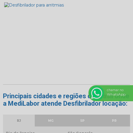
chamar no
WhatsApp
Principais cidades e regiões do Brasil onde
a MediLabor atende Desfibrilador locação:
RJ
MG
SP
PR