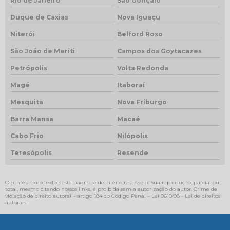
Rio de Janeiro
São Gonçalo
Duque de Caxias
Nova Iguaçu
Niterói
Belford Roxo
São João de Meriti
Campos dos Goytacazes
Petrópolis
Volta Redonda
Magé
Itaboraí
Mesquita
Nova Friburgo
Barra Mansa
Macaé
Cabo Frio
Nilópolis
Teresópolis
Resende
O conteúdo do texto desta página é de direito reservado. Sua reprodução, parcial ou
total, mesmo citando nossos links, é proibida sem a autorização do autor. Crime de
violação de direito autoral – artigo 184 do Código Penal –
Lei 9610/98 - Lei de direitos
autorais
.