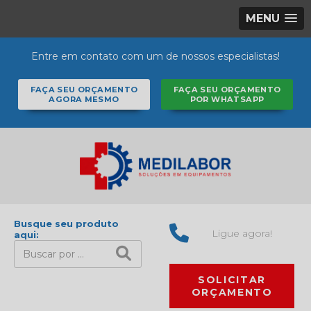
MENU
Entre em contato com um de nossos especialistas!
FAÇA SEU ORÇAMENTO
FAÇA SEU ORÇAMENTO
AGORA MESMO
POR WHATSAPP
Busque seu produto
Ligue agora!
aqui:
SOLICITAR
ORÇAMENTO