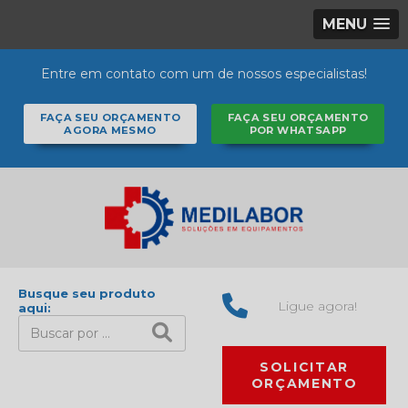
MENU
Entre em contato com um de nossos especialistas!
FAÇA SEU ORÇAMENTO
FAÇA SEU ORÇAMENTO
AGORA MESMO
POR WHATSAPP
Busque seu produto
Ligue agora!
aqui:
SOLICITAR
ORÇAMENTO