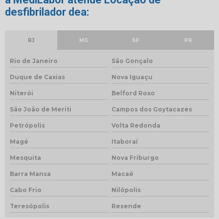
desfibrilador dea:
RJ
MG
SP
PR
Rio de Janeiro
São Gonçalo
Duque de Caxias
Nova Iguaçu
Niterói
Belford Roxo
São João de Meriti
Campos dos Goytacazes
Petrópolis
Volta Redonda
Magé
Itaboraí
Mesquita
Nova Friburgo
Barra Mansa
Macaé
Cabo Frio
Nilópolis
Teresópolis
Resende