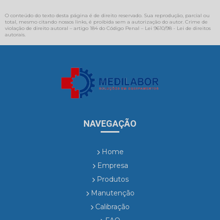
O conteúdo do texto desta página é de direito reservado. Sua reprodução, parcial ou
total, mesmo citando nossos links, é proibida sem a autorização do autor. Crime de
violação de direito autoral – artigo 184 do Código Penal –
Lei 9610/98 - Lei de direitos
autorais
.
NAVEGAÇÃO
Home
Empresa
Produtos
Manutenção
Calibração